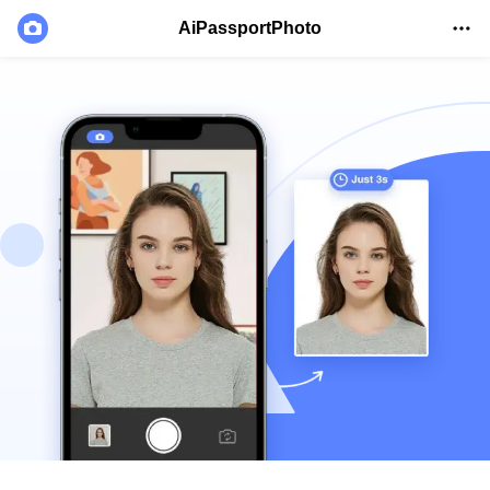
AiPassportPhoto